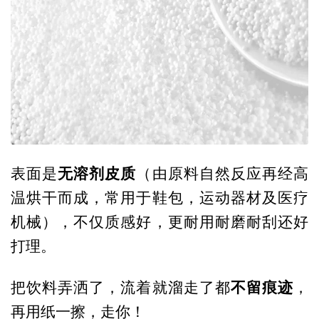
无溶剂皮质
表面是
（由原料自然反应再经高
温烘干而成，常用于鞋包，运动器材及医疗
机械），不仅质感好，更耐用耐磨耐刮还好
打理。
不留痕迹
把饮料弄洒了，流着就溜走了都
，
再用纸一擦，走你！