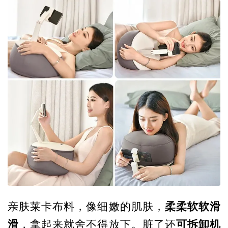
柔柔软软滑
亲肤莱卡布料，像细嫩的肌肤，
滑
可拆卸机
，拿起来就舍不得放下。脏了还