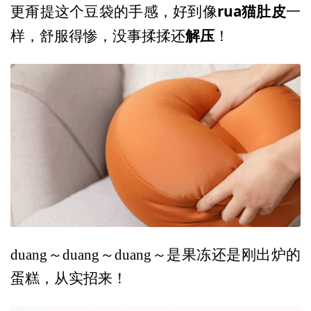
rua猫肚皮
更甭提这个豆袋的手感，好到像
一
解压
样，舒服得惨，没事揉揉还
！
duang～duang～duang～是果冻还是刚出炉的
蛋糕，从实招来！