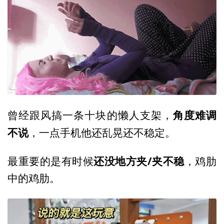
角度难调
曾经跟风搞一条十块的懒人支架，
不说
，一点手机他还乱晃还不稳定。
还没地方夹/夹不稳
最重要的是有时候
，鸡肋
中的鸡肋。