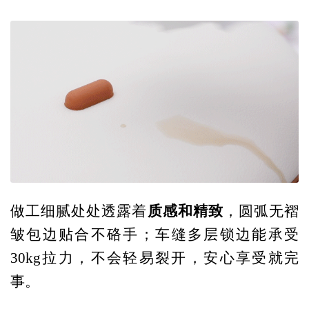
质感和精致
做工细腻处处透露着
，圆弧无褶
皱包边贴合不硌手；车缝多层锁边能承受
30kg拉力，不会轻易裂开，安心享受就完
事。