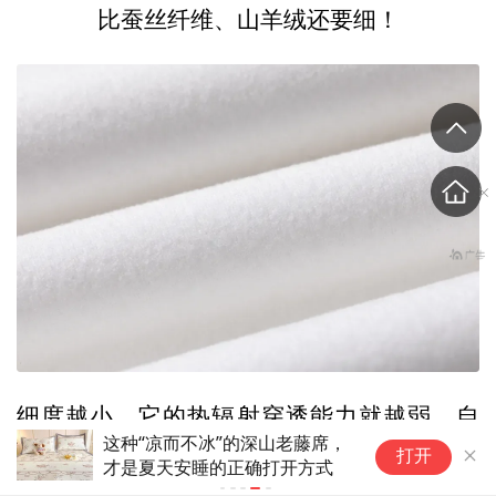
比蚕丝纤维、山羊绒还要细！
细度越小，它的热辐射穿透能力就越弱，自
“
内里热量流失的就越慢。
然，其
打开
啡
了