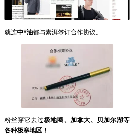
中*油
就连
都与素湃签订合作协议。
极地圈、加拿大、贝加尔湖等
粉丝穿它去过
各种极寒地区！