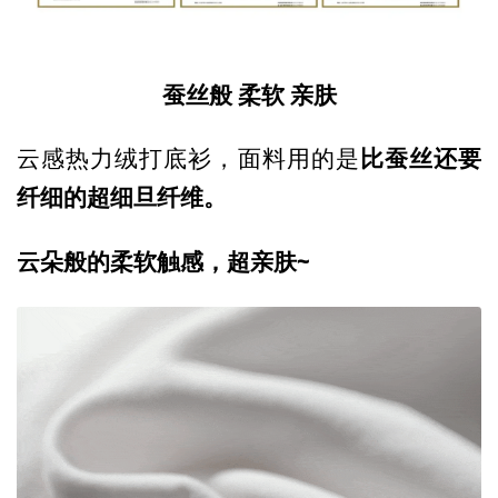
蚕丝般 柔软 亲肤
比蚕丝还要
云感热力绒打底衫，面料用的是
纤细
的超细旦纤维。
云朵般的柔软触感，超亲肤~