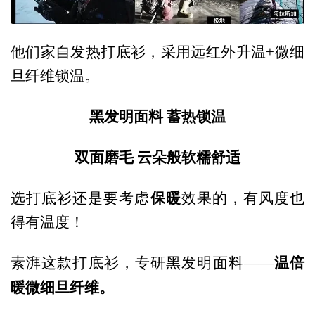
他们家自发热打底衫，采用远红外升温+微细
旦纤维锁温。
黑发明面料 蓄热锁温
双面磨毛 云朵般软糯舒适
保暖
选打底衫还是要考虑
效果的，有风度也
得有温度！
温倍
素湃这款打底衫，专研黑发明面料——
暖微细旦纤维
。