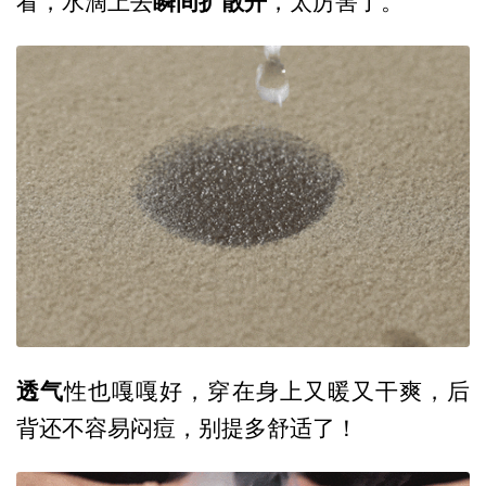
瞬间扩散开
看，水滴上去
，太厉害了。
透气
性也嘎嘎好，穿在身上又暖又干爽，后
背还不容易闷痘，别提多舒适了！