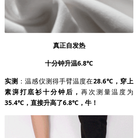
真正自发热
十分钟升温6.8℃
实测
28.6℃，
穿上
：温感仪测得手臂温度在
素湃打底衫十分钟后，
再次测量温度为
35.4℃，直接升高了6.8℃，牛！