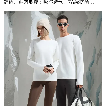
舒适、遮肉显瘦；吸湿透气、7A级抗菌…