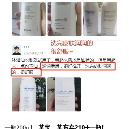
某宝、某东卖210➕一瓶❗
一瓶200ml，