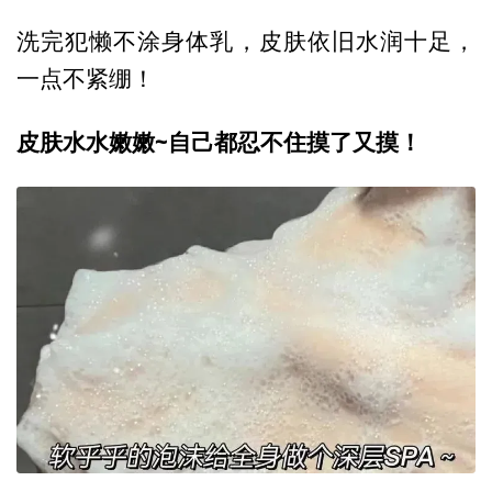
洗完犯懒不涂身体乳，皮肤依旧水润十足，
一点不紧绷！
皮肤水水嫩嫩~自己都忍不住摸了又摸！