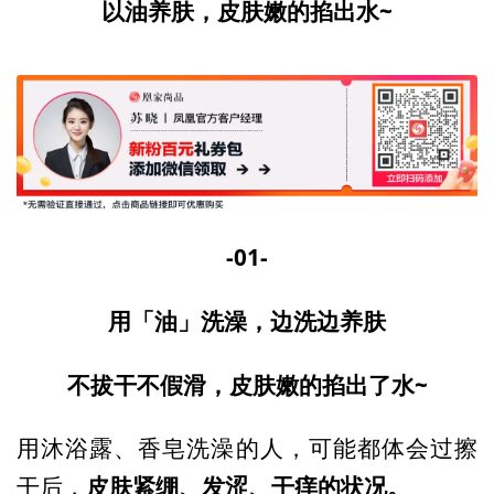
以油养肤，皮肤嫩的掐出水~
-01-
用「油」洗澡，边洗边养肤
不拔干不假滑，皮肤嫩的掐出了水~
用沐浴露、香皂洗澡的人，可能都体会过擦
皮肤紧绷、发涩、干痒的状况。
干后，