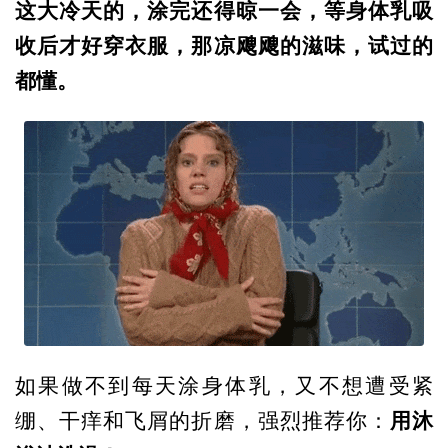
这大冷天的，涂完还得晾一会，等身体乳吸
收后才好穿衣服，那凉飕飕的滋味，试过的
都懂。
如果做不到每天涂身体乳，又不想遭受紧
用沐
绷、干痒和飞屑的折磨，强烈推荐你：