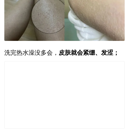
皮肤就会紧绷、发涩；
洗完热水澡没多会，