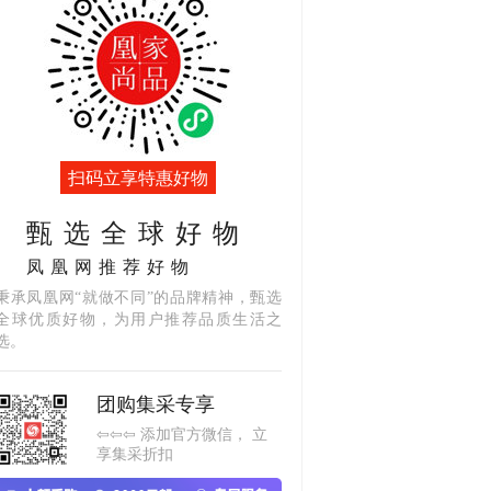
扫码立享特惠好物
甄选全球好物
凤凰网推荐好物
秉承凤凰网“就做不同”的品牌精神，甄选
全球优质好物，为用户推荐品质生活之
选。
团购集采专享
⇦⇦⇦ 添加官方微信， 立
享集采折扣