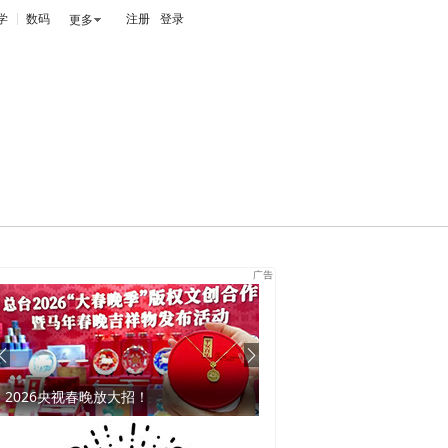
学
数码
注册
登录
更多
剃须刀界“劳S莱斯”，速抢！
九龙窠的香喝过的人才懂！