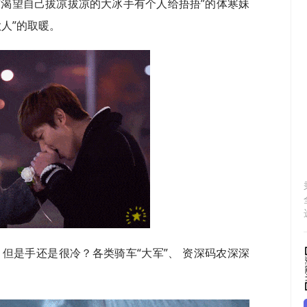
“渴望自己拔凉拔凉的大冰手有个人给捂捂”的体寒妹
人”的取暖。
但是手还是很冷？各类骑车“大军”、 资深码农深深