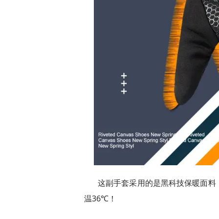
这副手套采用的是黑科技保暖面料
温36℃！