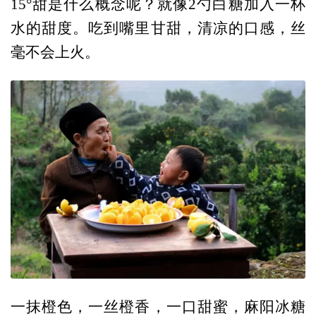
15°甜是什么概念呢？就像2勺白糖加入一杯
水的甜度。吃到嘴里甘甜，清凉的口感，丝
毫不会上火。
一抹橙色，一丝橙香，一口甜蜜，麻阳冰糖