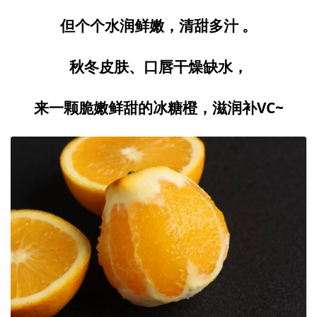
但个个水润鲜嫩，清甜多汁
。
秋冬皮肤、口唇干燥缺水，
来一颗脆嫩鲜甜的冰糖橙，滋润补VC~