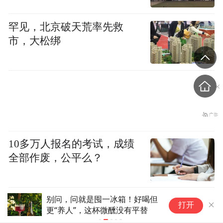
罕见，北京破天荒率先救
市，大松绑
10多万人报名的考试，成绩
全部作废，公平么？
京东空运！蜜桃界爆汁王！嫩到
“
8月9日起，宁波地铁全线暂
打开
掐出“果汁瀑布”
还
停运营