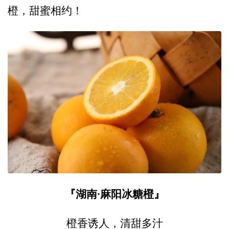
橙，甜蜜相约！
『湖南·麻阳冰糖橙』
橙香诱人，清甜多汁