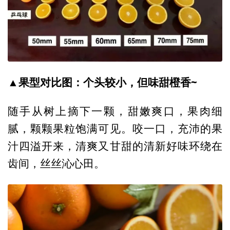
▲果型对比图：个头较小，但味甜橙香~
随手从树上摘下一颗，甜嫩爽口，果肉细
腻，颗颗果粒饱满可见。咬一口，充沛的果
汁四溢开来，清爽又甘甜的清新好味环绕在
齿间，丝丝沁心田。