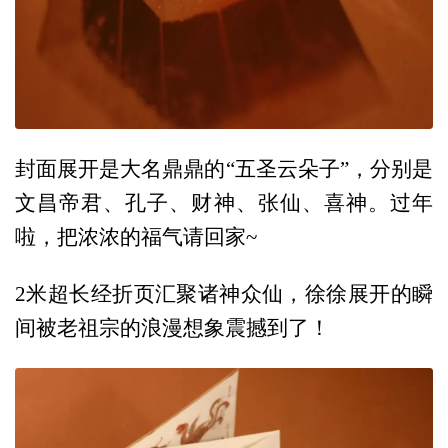
封面展开是大名鼎鼎的“五圣云朵子”，分别是
文昌帝君、孔子、财神、张仙、喜神。过年
啦，把浓浓的福气请回家~
2米超长经折页汇聚诸神众仙，徐徐展开的瞬
间被老祖宗的浪漫想象震撼到了！