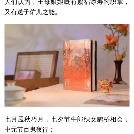
人们认为，王母娘娘既有赐福添寿的职掌，
又有送子佑儿之能。
七月孟秋巧月，七夕节牛郎织女鹊桥相会，
中元节百鬼夜行；