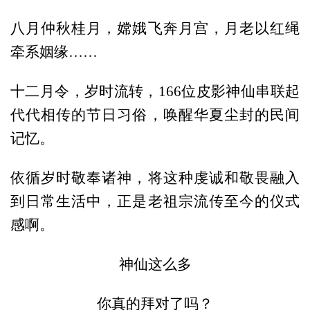
八月仲秋桂月，嫦娥飞奔月宫，月老以红绳
牵系姻缘……
十二月令，岁时流转，166位皮影神仙串联起
代代相传的节日习俗，唤醒华夏尘封的民间
记忆。
依循岁时敬奉诸神，将这种虔诚和敬畏融入
到日常生活中，正是老祖宗流传至今的仪式
感啊。
神仙这么多
你真的拜对了吗？