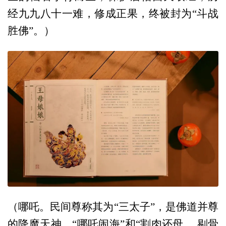
经九九八十一难，修成正果，终被封为“斗战
胜佛”。）
（哪吒。民间尊称其为“三太子”，是佛道并尊
的降魔天神。“哪吒闹海”和“割肉还母， 剔骨