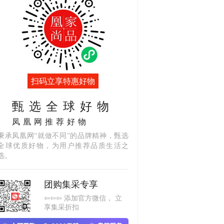
扫码立享特惠好物
甄选全球好物
凤凰网推荐好物
秉承凤凰网“就做不同”的品牌精神，甄选
全球优质好物，为用户推荐品质生活之
选。
团购集采专享
⇦⇦⇦ 添加官方微信， 立
享集采折扣