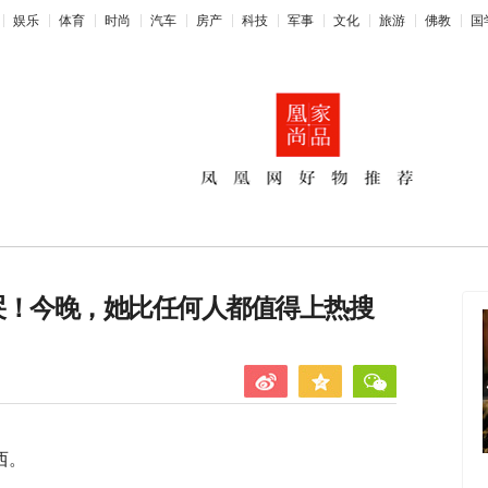
娱乐
体育
时尚
汽车
房产
科技
军事
文化
旅游
佛教
国
哭！今晚，她比任何人都值得上热搜
春晚放大招！
剃须刀界“劳S莱斯”，速抢！
西。