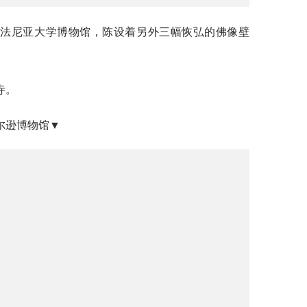
夕法尼亚大学博物馆，陈设着另外三幅恢弘的佛像壁
寺。
尔逊博物馆▼