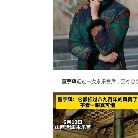
董宇辉
逛过一次永乐宫后，至今念念