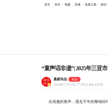
首页
资讯
视频
直播
凤凰卫视
财经
“童声话非遗”| 2025年
凰家尚品
2025年11月17日 17:39:52
来自北京市
窠的香喝过的人才懂！
2025年全年三联生活周刊现在预定
当清澈的童声，遇见千年的黎锦经