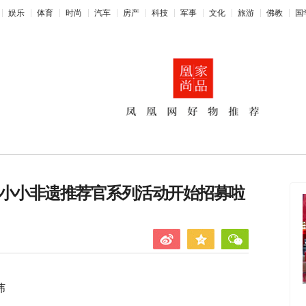
娱乐
体育
时尚
汽车
房产
科技
军事
文化
旅游
佛教
国
三亚市小小非遗推荐官系列活动开始招募啦
！
听劝！秋冬把羽绒服换成它试试！
2026央视春晚放大招
纬