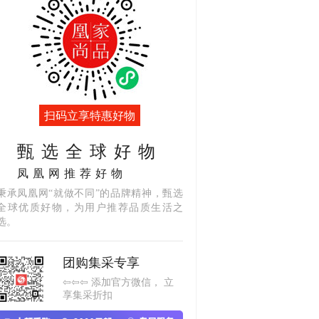
扫码立享特惠好物
甄选全球好物
凤凰网推荐好物
秉承凤凰网“就做不同”的品牌精神，甄选
全球优质好物，为用户推荐品质生活之
选。
团购集采专享
⇦⇦⇦ 添加官方微信， 立
享集采折扣