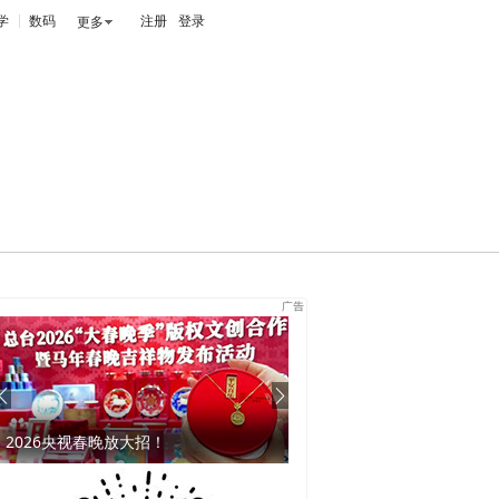
学
数码
注册
登录
更多
！
剃须刀界“劳S莱斯”，速抢！