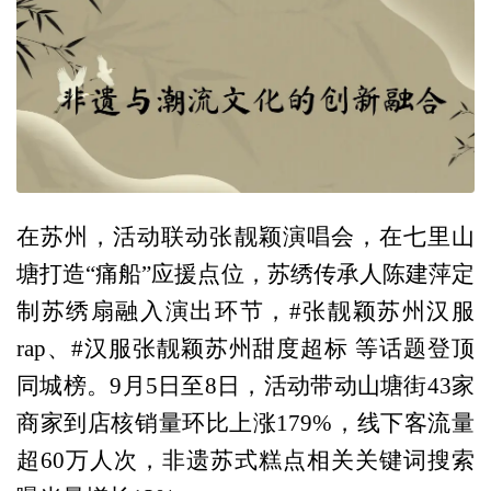
在苏州，活动联动张靓颖演唱会，在七里山
塘打造“痛船”应援点位，苏绣传承人陈建萍定
制苏绣扇融入演出环节，#张靓颖苏州汉服
rap、#汉服张靓颖苏州甜度超标 等话题登顶
同城榜。9月5日至8日，活动带动山塘街43家
商家到店核销量环比上涨179%，线下客流量
超60万人次，非遗苏式糕点相关关键词搜索