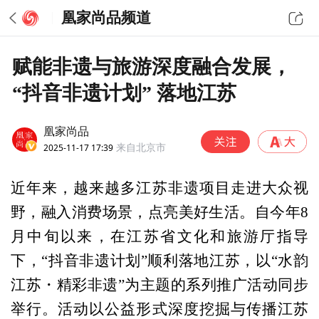
凰家尚品频道
赋能非遗与旅游深度融合发展，
“抖音非遗计划” 落地江苏
凰家尚品
2025-11-17 17:39
来自北京市
近年来，越来越多江苏非遗项目走进大众视
野，融入消费场景，点亮美好生活。自今年8
月中旬以来，在江苏省文化和旅游厅指导
下，“抖音非遗计划”顺利落地江苏，以“水韵
江苏・精彩非遗”为主题的系列推广活动同步
举行。活动以公益形式深度挖掘与传播江苏