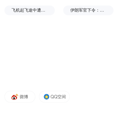
飞机起飞途中遭雷击！航班滞留3小时临时换机
伊朗军官下令：如果美军踏上我国领土，就砍掉他们脚！