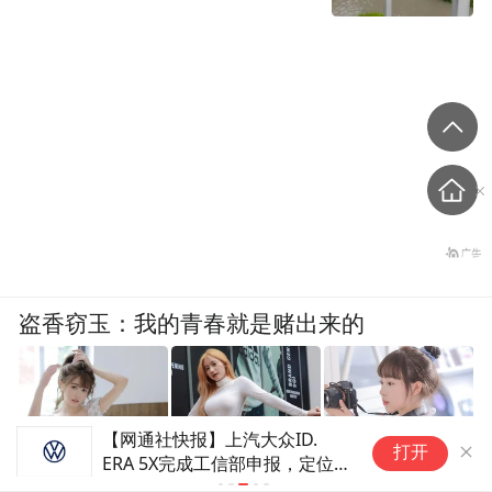
盗香窃玉：我的青春就是赌出来的
【网通社快报】上汽大众ID.
国家药监局
打开
ERA 5X完成工信部申报，定位
爽文
“超能纯电SUV”