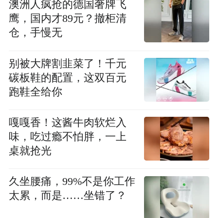
澳洲人疯抢的德国奢牌飞
鹰，国内才89元？撤柜清
仓，手慢无
别被大牌割韭菜了！千元
碳板鞋的配置，这双百元
跑鞋全给你
嘎嘎香！这酱牛肉软烂入
味，吃过瘾不怕胖，一上
桌就抢光
久坐腰痛，99%不是你工作
太累，而是……坐错了？