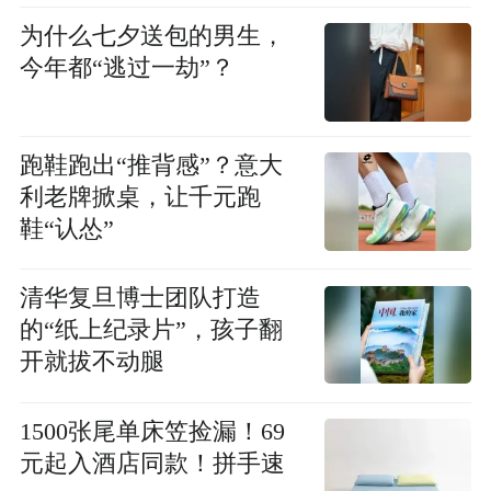
为什么七夕送包的男生，
今年都“逃过一劫”？
跑鞋跑出“推背感”？意大
利老牌掀桌，让千元跑
鞋“认怂”
清华复旦博士团队打造
的“纸上纪录片”，孩子翻
开就拔不动腿
1500张尾单床笠捡漏！69
元起入酒店同款！拼手速