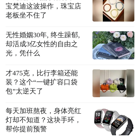
宝梵迪这波操作，珠宝店
老板坐不住了
无性婚姻30年, 终生躁郁,
却活成3亿女性的自由之
光，凭什么
才475克，比行李箱还能
装？这个“一键扩容口袋
包”太逆天了
每天加班熬夜，身体亮红
灯却不知道？这块手环，
帮你提前预警