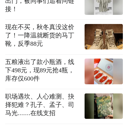
出门，被同事们追着问链
接！
现在不买，秋冬真没这价
了！一降温就断货的马丁
靴，反季88元
五粮液出了款小瓶酒，线
下498元，现89元抢4瓶，
库存仅600件
职场遇坎、人心难测、抉
择犯难？孔子、孟子、司
马光……在线支招