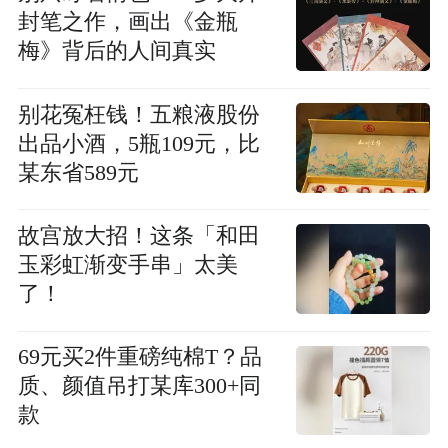
封笔之作，画出《金瓶
梅》背后的人间真实
别花冤枉钱！五粮液股份
出品小酒，5瓶109元，比
某东省589元
故宫放大招！这条「和田
玉彩虹渐变手串」太美
了！
69元买2件重磅纯棉T？品
质、颜值吊打某库300+同
款