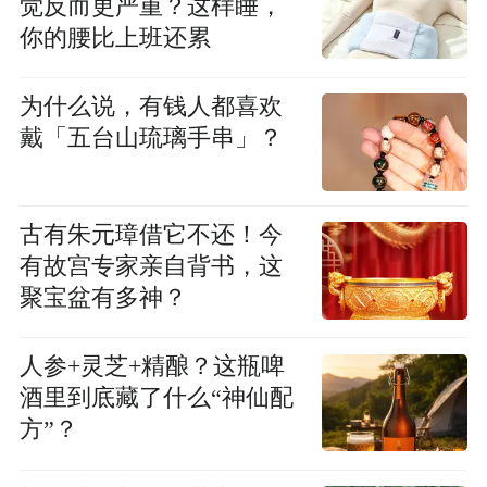
觉反而更严重？这样睡，
你的腰比上班还累
为什么说，有钱人都喜欢
戴「五台山琉璃手串」？
古有朱元璋借它不还！今
有故宫专家亲自背书，这
聚宝盆有多神？
人参+灵芝+精酿？这瓶啤
酒里到底藏了什么“神仙配
方”？