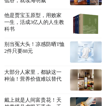
低谷，就读海明威
他是贾宝玉原型，用败家
一生，活成3亿人的人生教
科书
别当冤大头！凉感防晒T恤
2件只要88元
大部分人家里，都缺这一
种油！营养价值难以替代
戴上就是人间富贵花！天