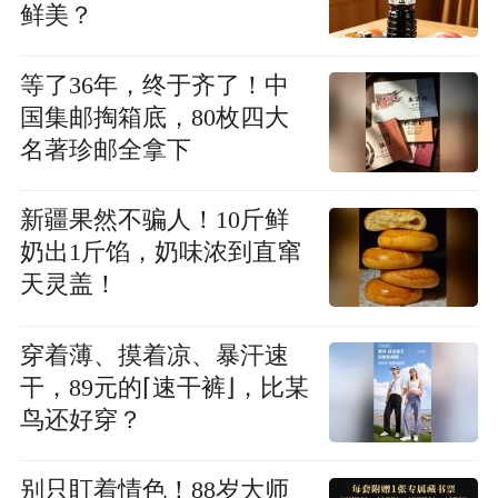
鲜美？
等了36年，终于齐了！中
国集邮掏箱底，80枚四大
名著珍邮全拿下
新疆果然不骗人！10斤鲜
奶出1斤馅，奶味浓到直窜
天灵盖！
穿着薄、摸着凉、暴汗速
干，89元的⌈速干裤⌋，比某
鸟还好穿？
别只盯着情色！88岁大师