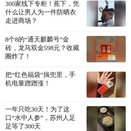
300家线下专柜！蕉下，凭
什么让男人为一件防晒衣
走进商场？
8个8的“通天麒麟号”金
砖，龙马双金598元？收藏
圈炸了！
把“红色福袋”揣兜里，手
机电量蹭蹭涨！
一年只吃30天！为了这
口“水中人参”，苏州人足
足等了300天