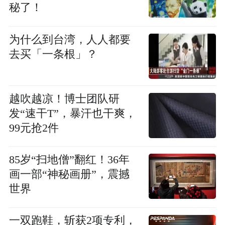
秘了！
为什么到台湾，人人都要
去买「一条根」？
越吹越凉！博士团队研
发“速干T”，暴汗也干爽，
99元抢2件
85岁“扫地僧”翻红！36年
画一部“神秘画册”，震撼
世界
一双跑鞋，斩获2项专利，