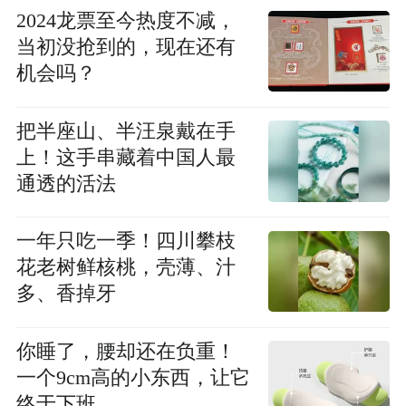
2024龙票至今热度不减，
当初没抢到的，现在还有
机会吗？
把半座山、半汪泉戴在手
上！这手串藏着中国人最
通透的活法
一年只吃一季！四川攀枝
花老树鲜核桃，壳薄、汁
多、香掉牙
你睡了，腰却还在负重！
一个9cm高的小东西，让它
终于下班