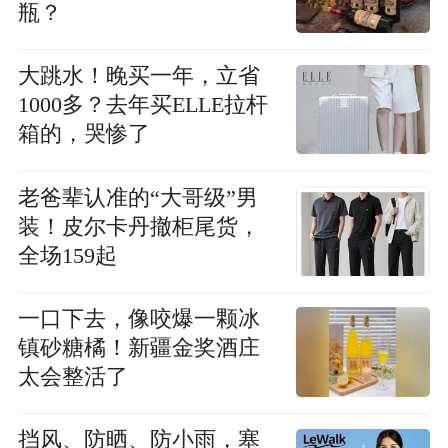
瓶？
大跳水！晚买一年，立省
1000多？去年买ELLE拉杆
箱的，哭惨了
老爸辈认准的“大哥级”男
装！皮尔卡丹撤柜尾货，
全场159起
一口下去，像咬爆一颗冰
镇砂糖橘！新疆金奖酒庄
太会整活了
挡风、防晒、防小雨，塞