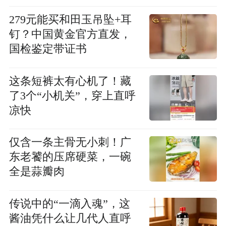
279元能买和田玉吊坠+耳
钉？中国黄金官方直发，
国检鉴定带证书
这条短裤太有心机了！藏
了3个“小机关”，穿上直呼
凉快
仅含一条主骨无小刺！广
东老饕的压席硬菜，一碗
全是蒜瓣肉
传说中的“一滴入魂”，这
酱油凭什么让几代人直呼