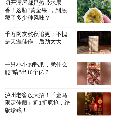
切开满屋都是热带水果
香！这颗“黄金果”，到底
藏了多少种风味？
千万网友熬夜追更：不愧
是天涯佳作，后劲太大
一只小小的鸭爪，凭什么
能“啃”出10个亿？
泸州老窖放大招！「金马
限定佳酿」近1折疯抢，绝
版珍藏！