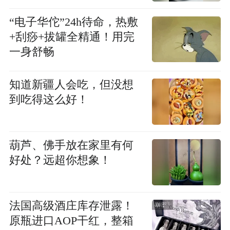
“电子华佗”24h待命，热敷
+刮痧+拔罐全精通！用完
一身舒畅
知道新疆人会吃，但没想
到吃得这么好！
葫芦、佛手放在家里有何
好处？远超你想象！
法国高级酒庄库存泄露！
原瓶进口AOP干红，整箱