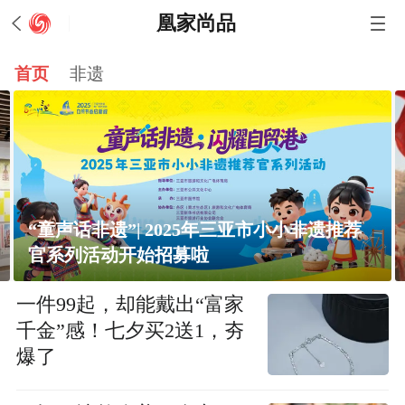
凰家尚品
首页
非遗
“童声话非遗”| 2025年三亚市小小非遗推荐
官系列活动开始招募啦
一件99起，却能戴出“富家
千金”感！七夕买2送1，夯
爆了