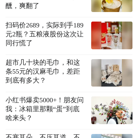
醺，爽翻了
扫码价2689，实际到手189
元2瓶？五粮液股份这次让
同行慌了
超市几十块的毛巾，和这
条55元的汉麻毛巾，差距
到底有多大？
小红书爆卖5000+！朋友问
我：冰箱里那颗“蛋”到底
啥来头？
不塞耳朵、不压耳道、不