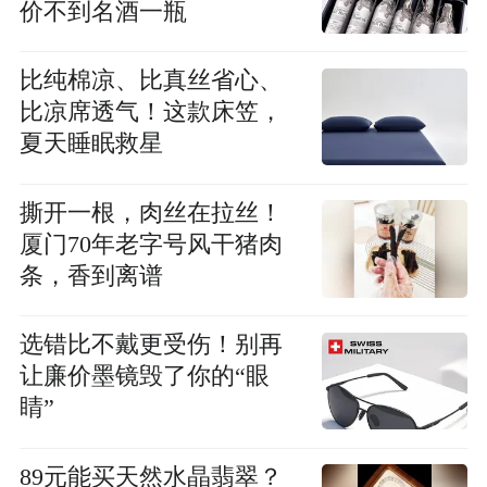
价不到名酒一瓶
比纯棉凉、比真丝省心、
比凉席透气！这款床笠，
夏天睡眠救星
撕开一根，肉丝在拉丝！
厦门70年老字号风干猪肉
条，香到离谱
选错比不戴更受伤！别再
让廉价墨镜毁了你的“眼
睛”
89元能买天然水晶翡翠？