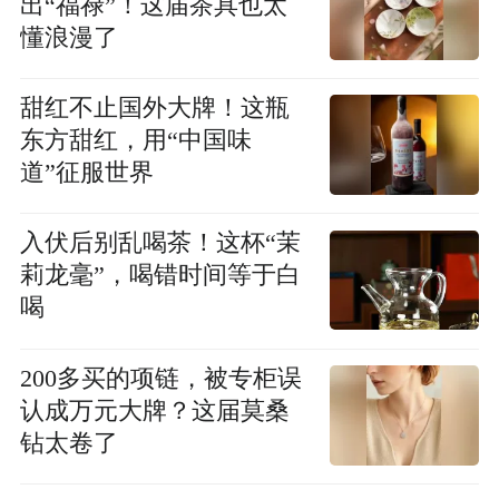
出“福禄”！这届茶具也太
懂浪漫了
甜红不止国外大牌！这瓶
东方甜红，用“中国味
道”征服世界
入伏后别乱喝茶！这杯“茉
莉龙毫”，喝错时间等于白
喝
200多买的项链，被专柜误
认成万元大牌？这届莫桑
钻太卷了