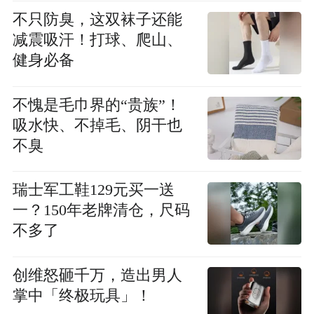
不只防臭，这双袜子还能
减震吸汗！打球、爬山、
健身必备
不愧是毛巾界的“贵族”！
吸水快、不掉毛、阴干也
不臭
瑞士军工鞋129元买一送
一？150年老牌清仓，尺码
不多了
创维怒砸千万，造出男人
掌中「终极玩具」！