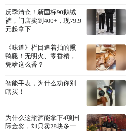
反季清仓！新国标90鹅绒
裤，门店卖到400+，现79.9
元起拿下
《味道》栏目追着拍的熏
鸭腿！无明火、零香精，
凭啥这么香？
智能手表，为什么劝你别
瞎买！
为什么这瓶酒能拿下4项国
际金奖，却只卖28块多一