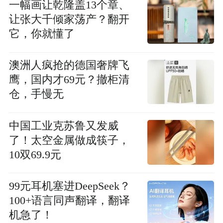
一幅画让乾隆盖13个章、
让张大千倾家荡产？翻开
它，你就懂了
澳洲人疯抢的德国奢牌飞
鹰，国内才69元？撤柜清
仓，手慢无
中国工业克苏鲁又发威
了！太空金属做成筷子，
10双69.9元
99元耳机塞进DeepSeek？
100+语言同声翻译，翻译
机急了！