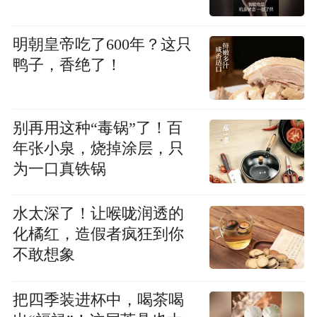
明朝皇帝吃了600年？这只
鸭子，香绝了！
别再用这种“毒锅”了！百
年张小泉，烧掉涂层，只
为一口真铁锅
水太深了！让喉咙润透的
化橘红，造假者疯狂到你
不敢想象
把四季装进杯中，喝茶喝